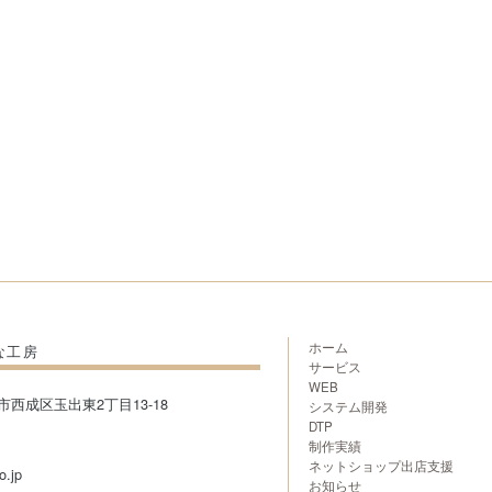
ホーム
な工房
サービス
WEB
阪市西成区玉出東2丁目13-18
システム開発
DTP
制作実績
ネットショップ出店支援
o.jp
お知らせ