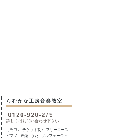
らむかな工房音楽教室
0120-920-279
詳しくはお問い合わせ下さい
月謝制 /
チケット制 /
フリーコース
ピアノ
声楽
うた
ソルフェージュ