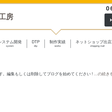
0
工房
システム開発
DTP
制作実績
ネットショップ出店
system
dtp
works
shopping mall
稿です。編集もしくは削除してブログを始めてください !
…の続き